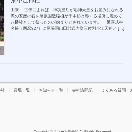
別小江神社
由来 古伝によれば、神功皇后が応神天皇をお産みになれる
際の安産の石を尾張国造稲植が千本杉と称する場所に埋めて
八幡社として祭ったのが始まりとされています。 延喜式神
名帳（西暦927）に尾張国山田郡式内従三位別小江天神と […]
寺社
霊場一覧
お知らせ一覧
寺社訪問記
よくある質問・
Copyright © スマート御朱印 All Rights Reserved.