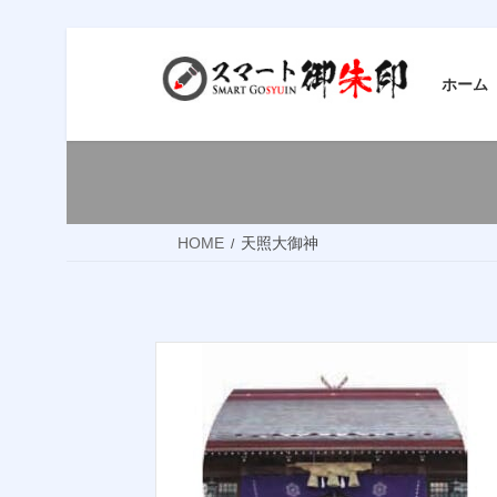
コ
ナ
ン
ビ
ホーム
テ
ゲ
ン
ー
ツ
シ
へ
ョ
ス
ン
HOME
天照大御神
キ
に
ッ
移
プ
動