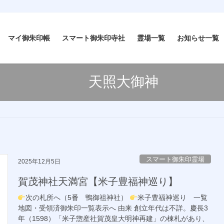
マイ御朱印帳
スマート御朱印寺社
霊場一覧
お知らせ一覧
天照大御神
スマート御朱印霊場
2025年12月5日
賀茂神社天満宮【米子豊福神巡り】
次の札所へ（5番 鴨御祖神社）
米子豊福神巡り 一覧
地図・受領済御朱印一覧表示へ 由来 創立年代は不詳。慶長3
年（1598）「米子惣産社賀茂皇大明神再建」の棟札があり、