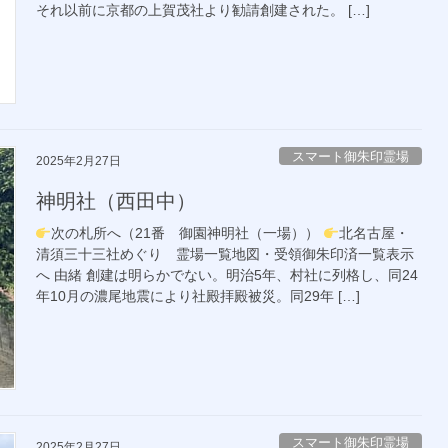
それ以前に京都の上賀茂社より勧請創建された。 […]
スマート御朱印霊場
2025年2月27日
神明社（西田中）
次の札所へ（21番 御園神明社（一場））
北名古屋・
清須三十三社めぐり 霊場一覧地図・受領御朱印済一覧表示
へ 由緒 創建は明らかでない。明治5年、村社に列格し、同24
年10月の濃尾地震により社殿拝殿被災。同29年 […]
スマート御朱印霊場
2025年2月27日