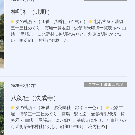
神明社（北野）
次の札所へ（10番 八幡社（石橋））
北名古屋・清須
三十三社めぐり 霊場一覧地図・受領御朱印済一覧表示へ 由
緒 「尾張志」に北野村に神明社ありと。創建は明らかでな
い。明治5年、村社に列格した。
スマート御朱印霊場
2025年2月27日
八劔社（法成寺）
次の札所へ（06番 素戔鳴社（鍛冶ヶ一色））
北名古
屋・清須三十三社めぐり 霊場一覧地図・受領御朱印済一覧
表示へ 由緒 「尾張志」に八剱社、法成寺にあり、と由緒わか
らず明治5年村社に列し、昭和14年9月、境内社の […]