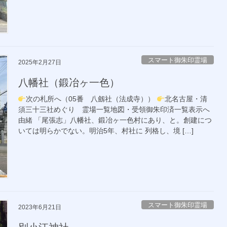
スマート御朱印霊場
2025年2月27日
八幡社（鍛冶ヶ一色）
次の札所へ（05番 八劔社（法成寺））
北名古屋・清
須三十三社めぐり 霊場一覧地図・受領御朱印済一覧表示へ
由緒 「尾張志」八幡社、鍛冶ヶ一色村にあり、と。創建につ
いては明らかでない。明治5年、村社に 列格し、境 […]
スマート御朱印霊場
2023年6月21日