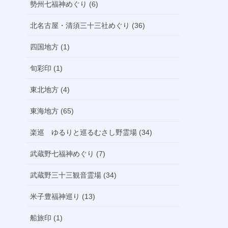
勢州七福神めぐり (6)
北名古屋・清須三十三社めぐり (36)
四国地方 (1)
旬彩印 (1)
東北地方 (4)
東海地方 (65)
楽巡 ゆるりと巡るむさし野霊場 (34)
武蔵野七福神めぐり (7)
武蔵野三十三観音霊場 (34)
米子豊福神巡り (13)
船旅印 (1)