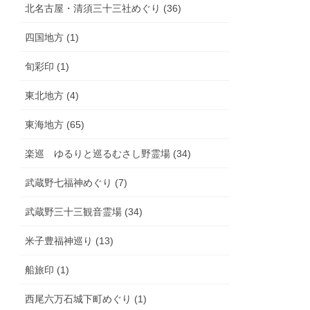
北名古屋・清須三十三社めぐり (36)
四国地方 (1)
旬彩印 (1)
東北地方 (4)
東海地方 (65)
楽巡 ゆるりと巡るむさし野霊場 (34)
武蔵野七福神めぐり (7)
武蔵野三十三観音霊場 (34)
米子豊福神巡り (13)
船旅印 (1)
西尾六万石城下町めぐり (1)