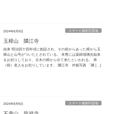
スマート御朱印霊場
2024年8月6日
玉樟山 隣江寺
由来 明治四十四年頃に創設され、その前からあった樟から玉
樟山と山号がついたとされている。 本尊には薬師瑠璃光如来
をお祀りしており、古木の樟から出て来たといわれる。 寿
（樹）老人をお祀りしています。 隣江寺 外観写真 「隣 […]
スマート御朱印霊場
2024年8月6日
不盡山 龍祥寺