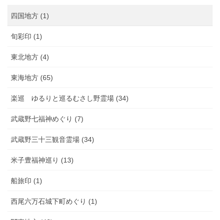
四国地方 (1)
旬彩印 (1)
東北地方 (4)
東海地方 (65)
楽巡 ゆるりと巡るむさし野霊場 (34)
武蔵野七福神めぐり (7)
武蔵野三十三観音霊場 (34)
米子豊福神巡り (13)
船旅印 (1)
西尾六万石城下町めぐり (1)