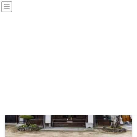
コ
ナ
ン
ビ
テ
ゲ
ン
ー
四国地方
ツ
シ
へ
ョ
HOME
所在地域
四国地方
ス
ン
キ
に
ッ
移
プ
動