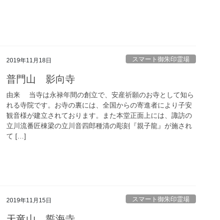
スマート御朱印霊場
2019年11月18日
普門山 影向寺
由来 当寺は永禄年間の創立で、安産祈願のお寺として知ら
れる寺院です。お寺の裏には、全国からの寄進者により子安
観音様が建立されております。また本堂正面上には、諏訪の
立川流番匠棟梁の立川音四郎種清の彫刻『親子龍』が施され
て […]
スマート御朱印霊場
2019年11月15日
天竜山 誓海寺