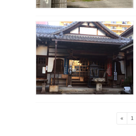
固
«
1
定
投
ペ