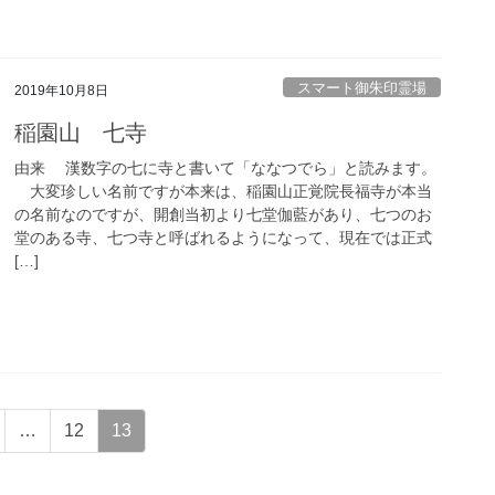
スマート御朱印霊場
2019年10月8日
稲園山 七寺
由来 漢数字の七に寺と書いて「ななつでら」と読みます。
大変珍しい名前ですが本来は、稲園山正覚院長福寺が本当
の名前なのですが、開創当初より七堂伽藍があり、七つのお
堂のある寺、七つ寺と呼ばれるようになって、現在では正式
[…]
固
固
…
12
13
定
定
ペ
ペ