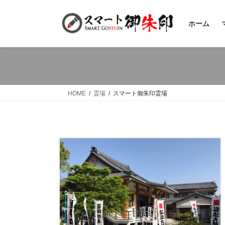
コ
ナ
ン
ビ
ホーム
テ
ゲ
ン
ー
ツ
シ
へ
ョ
ス
ン
キ
に
HOME
霊場
スマート御朱印霊場
ッ
移
プ
動