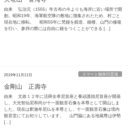
由来 弘治元（1555）年古布の今よりも海岸に近い場所で開
創。昭和19年、海軍航空隊の敷地に徴集されたため、村ごと
現在地に移転。 昭和55年に梵鐘を鍛造、鐘楼、山門の修復
を行い、参拝の際には自由に鐘をつくことができる […]
スマート御朱印霊場
2019年11月11日
金剛山 正壽寺
由来 文政１２年に活舜全孝尼首座と養頑護拙尼首座が開基
し、大光智仙尼和尚が十一面観音石像を本尊として開山しま
した。現在は釈迦牟尼仏を本尊とし、十一面観音石像は境内
観音堂にてお祀りしています。 山門脇にある地蔵尊は伊勢
[…]