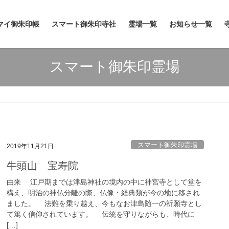
マイ御朱印帳
スマート御朱印寺社
霊場一覧
お知らせ一覧
スマート御朱印霊場
スマート御朱印霊場
2019年11月21日
牛頭山 宝寿院
由来 江戸期までは津島神社の境内の中に神宮寺として堂を
構え、明治の神仏分離の際、仏像・経典類が今の地に移され
ました。 法難を乗り越え、今もなお津島随一の祈願寺とし
て篤く信仰されています。 伝統を守りながらも、時代に
[…]