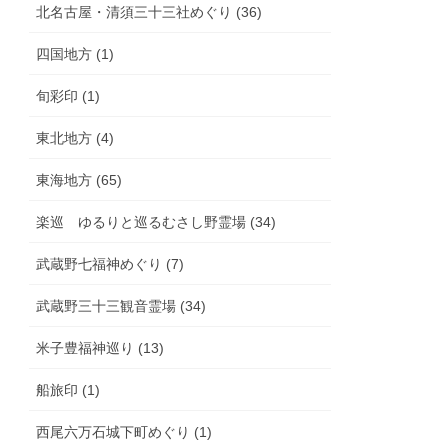
北名古屋・清須三十三社めぐり (36)
四国地方 (1)
旬彩印 (1)
東北地方 (4)
東海地方 (65)
楽巡 ゆるりと巡るむさし野霊場 (34)
武蔵野七福神めぐり (7)
武蔵野三十三観音霊場 (34)
米子豊福神巡り (13)
船旅印 (1)
西尾六万石城下町めぐり (1)