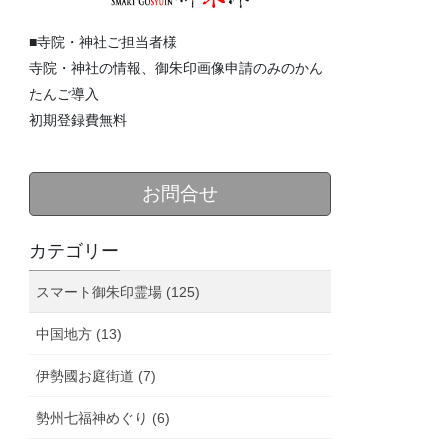
■寺院・神社ご担当者様
寺院・神社の情報、御朱印画像申請のみのかん
たんご導入
初期登録費無料
お問合せ
カテゴリー
スマート御朱印霊場 (125)
中国地方 (13)
伊勢國お庭街道 (7)
勢州七福神めぐり (6)