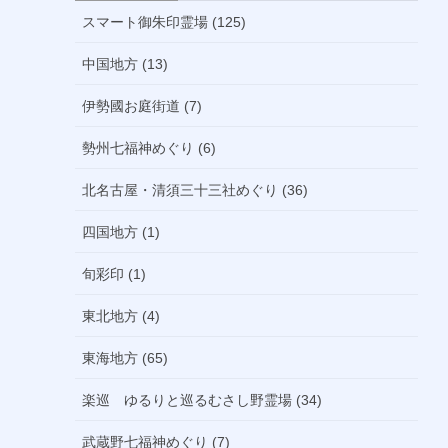
スマート御朱印霊場 (125)
中国地方 (13)
伊勢國お庭街道 (7)
勢州七福神めぐり (6)
北名古屋・清須三十三社めぐり (36)
四国地方 (1)
旬彩印 (1)
東北地方 (4)
東海地方 (65)
楽巡 ゆるりと巡るむさし野霊場 (34)
武蔵野七福神めぐり (7)