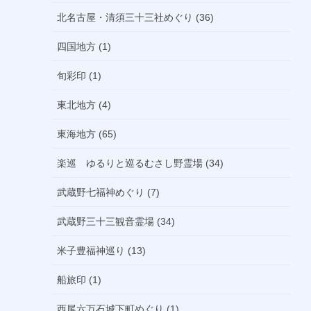
北名古屋・清須三十三社めぐり (36)
四国地方 (1)
旬彩印 (1)
東北地方 (4)
東海地方 (65)
楽巡 ゆるりと巡るむさし野霊場 (34)
武蔵野七福神めぐり (7)
武蔵野三十三観音霊場 (34)
米子豊福神巡り (13)
船旅印 (1)
西尾六万石城下町めぐり (1)