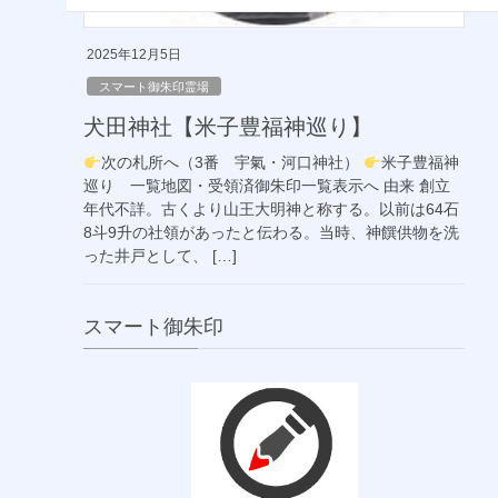
2025年12月5日
スマート御朱印霊場
犬田神社【米子豊福神巡り】
次の札所へ（3番 宇氣・河口神社）
米子豊福神
巡り 一覧地図・受領済御朱印一覧表示へ 由来 創立
年代不詳。古くより山王大明神と称する。以前は64石
8斗9升の社領があったと伝わる。当時、神饌供物を洗
った井戸として、 […]
スマート御朱印