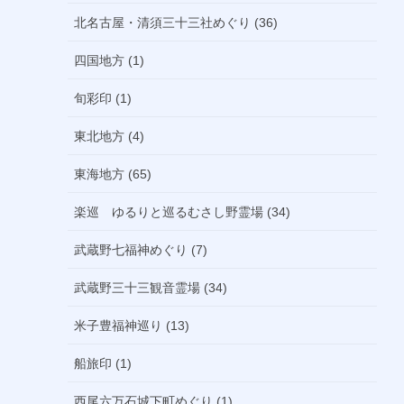
北名古屋・清須三十三社めぐり (36)
四国地方 (1)
旬彩印 (1)
東北地方 (4)
東海地方 (65)
楽巡 ゆるりと巡るむさし野霊場 (34)
武蔵野七福神めぐり (7)
武蔵野三十三観音霊場 (34)
米子豊福神巡り (13)
船旅印 (1)
西尾六万石城下町めぐり (1)