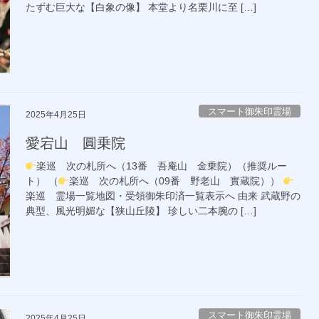
たずむ巨大な【白象の像】 本堂より名栗川に至 […]
スマート御朱印霊場
2025年4月25日
愛宕山 圓乗院
楽巡 次の札所へ（13番 吾庵山 金乗院）（推奨ルー
ト） （
楽巡 次の札所へ（09番 野老山 實蔵院））
楽巡 霊場一覧地図・受領御朱印済一覧表示へ 由来 武蔵野の
典型、風光明媚な【狭山丘陵】 珍しい二本腕の […]
スマート御朱印霊場
2025年4月25日