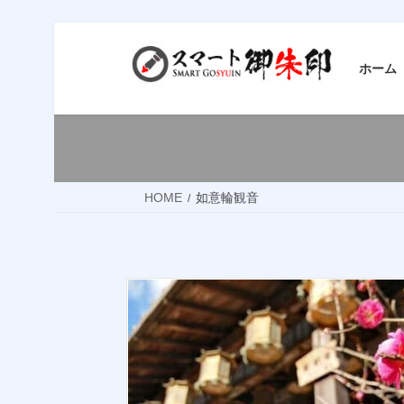
コ
ナ
ン
ビ
ホーム
テ
ゲ
ン
ー
ツ
シ
へ
ョ
ス
ン
HOME
如意輪観音
キ
に
ッ
移
プ
動