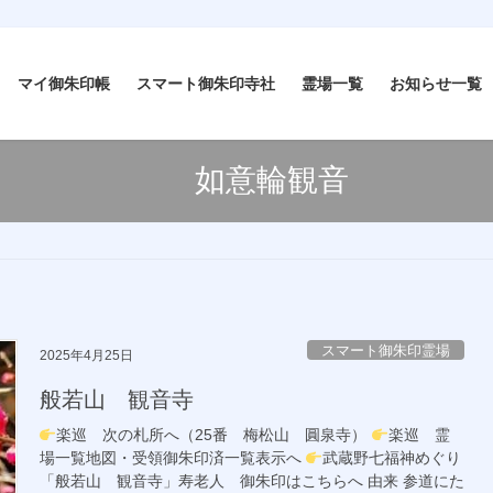
マイ御朱印帳
スマート御朱印寺社
霊場一覧
お知らせ一覧
如意輪観音
スマート御朱印霊場
2025年4月25日
般若山 観音寺
楽巡 次の札所へ（25番 梅松山 圓泉寺）
楽巡 霊
場一覧地図・受領御朱印済一覧表示へ
武蔵野七福神めぐり
「般若山 観音寺」寿老人 御朱印はこちらへ 由来 参道にた