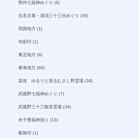
勢州七福神めぐり (6)
北名古屋・清須三十三社めぐり (36)
四国地方 (1)
旬彩印 (1)
東北地方 (4)
東海地方 (65)
楽巡 ゆるりと巡るむさし野霊場 (34)
武蔵野七福神めぐり (7)
武蔵野三十三観音霊場 (34)
米子豊福神巡り (13)
船旅印 (1)