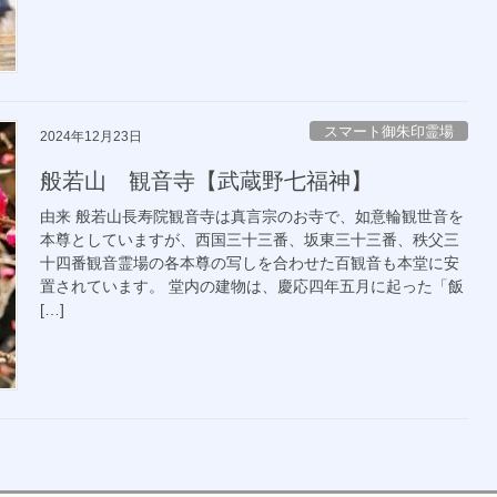
スマート御朱印霊場
2024年12月23日
般若山 観音寺【武蔵野七福神】
由来 般若山長寿院観音寺は真言宗のお寺で、如意輪観世音を
本尊としていますが、西国三十三番、坂東三十三番、秩父三
十四番観音霊場の各本尊の写しを合わせた百観音も本堂に安
置されています。 堂内の建物は、慶応四年五月に起った「飯
[…]