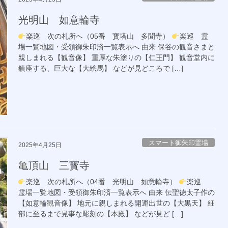
光明山 如意輪寺
楽巡 次の札所へ（05番 寳塔山 多聞寺）
楽巡 霊
場一覧地図・受領御朱印済一覧表示へ 由来 保谷の観音さまと
親しまれる【観音像】 重厚な朱塗りの【仁王門】 観音堂内に
鎮座する、巨大な【大絵馬】 などが見どころで […]
スマート御朱印霊場
2025年4月25日
亀頂山 三寳寺
楽巡 次の札所へ（04番 光明山 如意輪寺）
楽巡
霊場一覧地図・受領御朱印済一覧表示へ 由来 伝聖徳太子作の
【如意輪観音像】 地元に親しまれる開運出世の【大黒天】 細
部に至るまで見事な彫刻の【本殿】 などが見ど […]