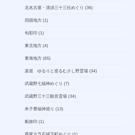
北名古屋・清須三十三社めぐり (36)
四国地方 (1)
旬彩印 (1)
東北地方 (4)
東海地方 (65)
楽巡 ゆるりと巡るむさし野霊場 (34)
武蔵野七福神めぐり (7)
武蔵野三十三観音霊場 (34)
米子豊福神巡り (13)
船旅印 (1)
西尾六万石城下町めぐり (1)