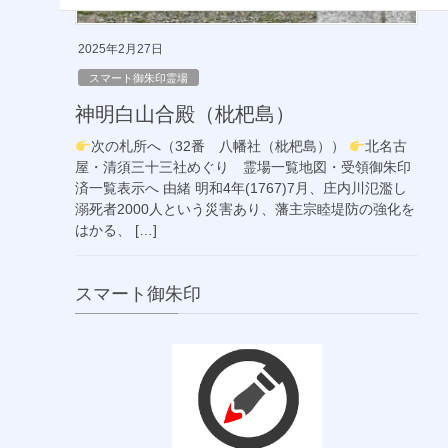
2025年2月27日
スマート御朱印霊場
神明白山合殿（枇杷島）
次の札所へ（32番 八幡社（枇杷島））
北名古
屋・清須三十三社めぐり 霊場一覧地図・受領御朱印
済一覧表示へ 由緒 明和4年(1767)7月、庄内川氾濫し
溺死者2000人という災害あり、藩主宗睦堤防の強化を
はかる、 […]
スマート御朱印