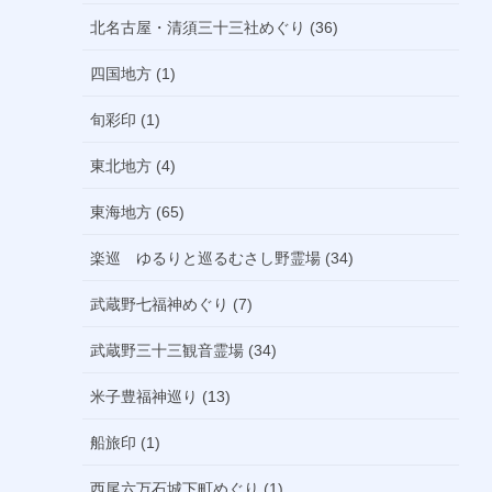
北名古屋・清須三十三社めぐり (36)
四国地方 (1)
旬彩印 (1)
東北地方 (4)
東海地方 (65)
楽巡 ゆるりと巡るむさし野霊場 (34)
武蔵野七福神めぐり (7)
武蔵野三十三観音霊場 (34)
米子豊福神巡り (13)
船旅印 (1)
西尾六万石城下町めぐり (1)