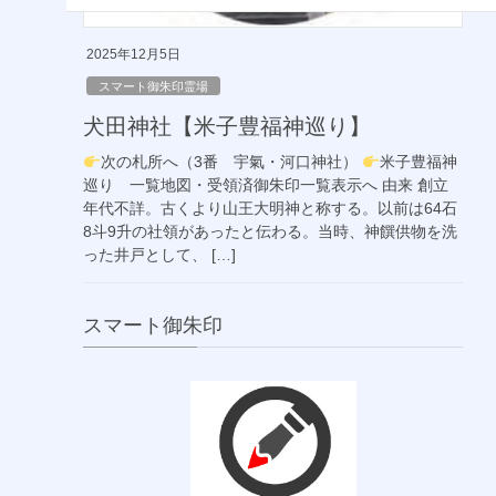
2025年12月5日
スマート御朱印霊場
犬田神社【米子豊福神巡り】
次の札所へ（3番 宇氣・河口神社）
米子豊福神
巡り 一覧地図・受領済御朱印一覧表示へ 由来 創立
年代不詳。古くより山王大明神と称する。以前は64石
8斗9升の社領があったと伝わる。当時、神饌供物を洗
った井戸として、 […]
スマート御朱印