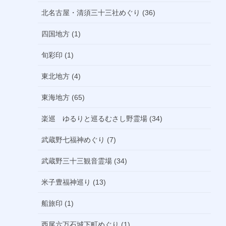
北名古屋・清須三十三社めぐり (36)
四国地方 (1)
旬彩印 (1)
東北地方 (4)
東海地方 (65)
楽巡 ゆるりと巡るむさし野霊場 (34)
武蔵野七福神めぐり (7)
武蔵野三十三観音霊場 (34)
米子豊福神巡り (13)
船旅印 (1)
西尾六万石城下町めぐり (1)