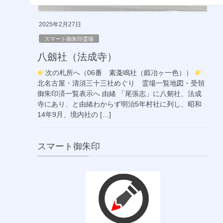
2025年2月27日
スマート御朱印霊場
八劔社（法成寺）
次の札所へ（06番 素戔鳴社（鍛冶ヶ一色））
北名古屋・清須三十三社めぐり 霊場一覧地図・受領
御朱印済一覧表示へ 由緒 「尾張志」に八剱社、法成
寺にあり、と由緒わからず明治5年村社に列し、昭和
14年9月、境内社の […]
スマート御朱印