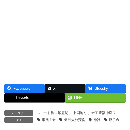
御朱印料：550円(税込)
次の札所へ（13番 深浦神社）
米子豊福神巡り 一覧地図・受領済御朱印一覧表示へ
由来
創立年代不詳。古くより廣田大明神と称する。もと大谷村の氏神
である。明治初年神社改正にあたり、廣田神社と改称した。
Facebook
X
Bluesky
Threads
LINE
スマート御朱印霊場
、
中国地方
、
米子豊福神巡り
カテゴリー
事代主命
天照太神荒魂
神社
蛭子命
タグ