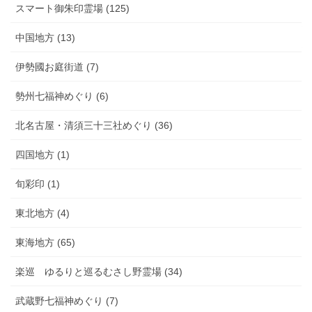
スマート御朱印霊場 (125)
中国地方 (13)
伊勢國お庭街道 (7)
勢州七福神めぐり (6)
北名古屋・清須三十三社めぐり (36)
四国地方 (1)
旬彩印 (1)
東北地方 (4)
東海地方 (65)
楽巡 ゆるりと巡るむさし野霊場 (34)
武蔵野七福神めぐり (7)