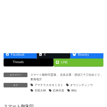
由緒
「尾張志」に八幡社は中之郷村にあり。神明ノ社も同村にあり。
寛永10癸酉年(1633) 建立と記す。明治5年、村社に列格する。こ
の神明社は 大正2年12月28日、本社に合祀した。昭和15年1月15
日、社務所再建する。
Facebook
X
Bluesky
Threads
LINE
スマート御朱印霊場
、
北名古屋・清須三十三社めぐり
、
カテゴリー
東海地方
アマテラスオオミカミ
オウジンテンノウ
タグ
天照大神
応神天皇
神社
スマート御朱印