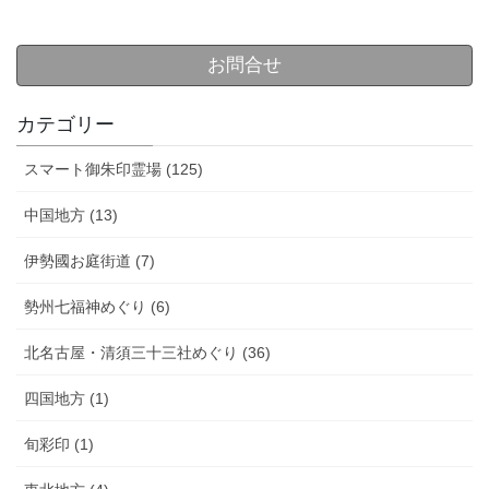
お問合せ
カテゴリー
スマート御朱印霊場 (125)
中国地方 (13)
伊勢國お庭街道 (7)
勢州七福神めぐり (6)
北名古屋・清須三十三社めぐり (36)
四国地方 (1)
旬彩印 (1)