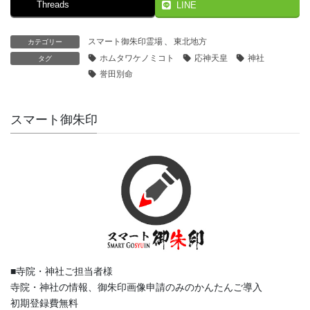
Threads
LINE
スマート御朱印霊場
、
東北地方
カテゴリー
ホムタワケノミコト
応神天皇
神社
タグ
誉田別命
スマート御朱印
■寺院・神社ご担当者様
寺院・神社の情報、御朱印画像申請のみのかんたんご導入
初期登録費無料