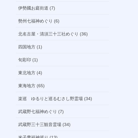
伊勢國お庭街道 (7)
勢州七福神めぐり (6)
北名古屋・清須三十三社めぐり (36)
四国地方 (1)
旬彩印 (1)
東北地方 (4)
東海地方 (65)
楽巡 ゆるりと巡るむさし野霊場 (34)
武蔵野七福神めぐり (7)
武蔵野三十三観音霊場 (34)
米子豊福神巡り (13)