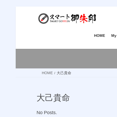
Skip
Skip
to
to
the
the
content
Navigation
HOME
My
HOME
大己貴命
大己貴命
No Posts.