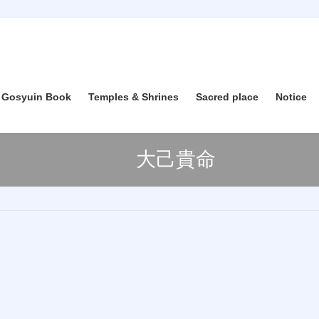
 Gosyuin Book
Temples & Shrines
Sacred place
Notice
大己貴命