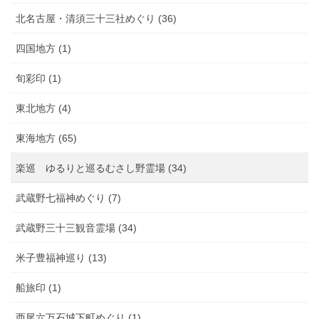
北名古屋・清須三十三社めぐり (36)
四国地方 (1)
旬彩印 (1)
東北地方 (4)
東海地方 (65)
楽巡 ゆるりと巡るむさし野霊場 (34)
武蔵野七福神めぐり (7)
武蔵野三十三観音霊場 (34)
米子豊福神巡り (13)
船旅印 (1)
西尾六万石城下町めぐり (1)