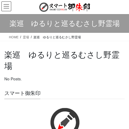
Skip
Skip
to
to
the
the
content
Navigation
楽巡 ゆるりと巡るむさし野霊場
HOME
霊場
楽巡 ゆるりと巡るむさし野霊場
楽巡 ゆるりと巡るむさし野霊
場
No Posts.
スマート御朱印