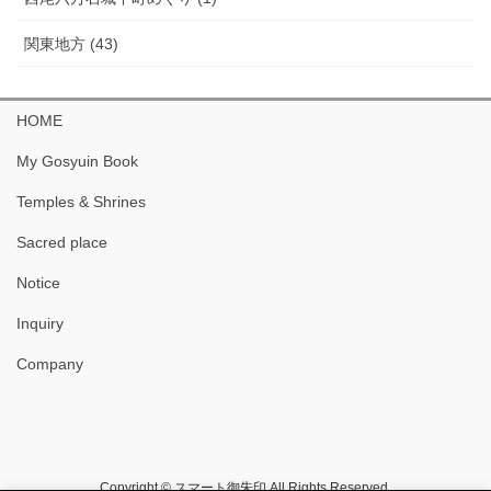
関東地方 (43)
HOME
My Gosyuin Book
Temples & Shrines
Sacred place
Notice
Inquiry
Company
Copyright © スマート御朱印 All Rights Reserved.