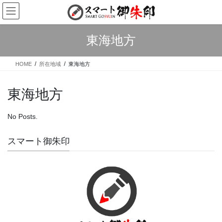
Skip
Skip
to
to
the
the
content
Navigation
東海地方
HOME
所在地域
東海地方
東海地方
No Posts.
スマート御朱印