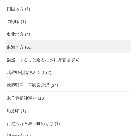
四国地方 (1)
旬彩印 (1)
東北地方 (4)
東海地方 (65)
楽巡 ゆるりと巡るむさし野霊場 (34)
武蔵野七福神めぐり (7)
武蔵野三十三観音霊場 (34)
米子豊福神巡り (13)
船旅印 (1)
西尾六万石城下町めぐり (1)