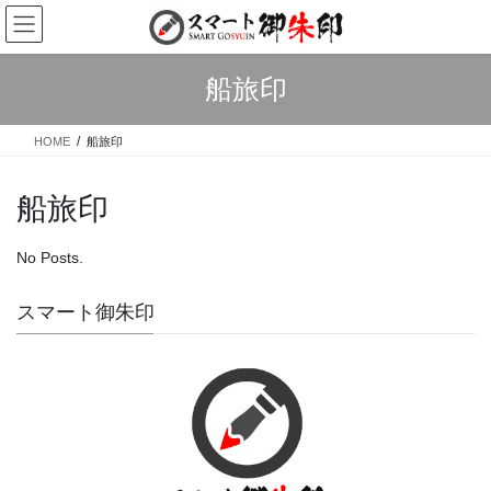
Skip
Skip
to
to
the
the
content
Navigation
船旅印
HOME
船旅印
船旅印
No Posts.
スマート御朱印