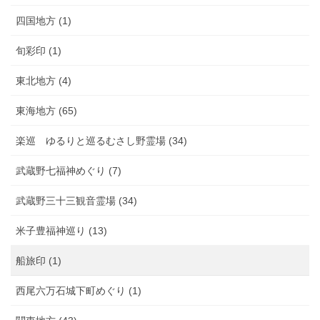
四国地方 (1)
旬彩印 (1)
東北地方 (4)
東海地方 (65)
楽巡 ゆるりと巡るむさし野霊場 (34)
武蔵野七福神めぐり (7)
武蔵野三十三観音霊場 (34)
米子豊福神巡り (13)
船旅印 (1)
西尾六万石城下町めぐり (1)