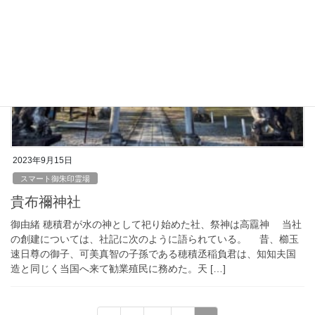
2023年9月15日
スマート御朱印霊場
貴布禰神社
御由緒 穂積君が水の神として祀り始めた社、祭神は高龗神 当社
の創建については、社記に次のように語られている。 昔、櫛玉
速日尊の御子、可美真智の子孫である穂積丞稲負君は、知知夫国
造と同じく当国へ来て勧業殖民に務めた。天 […]