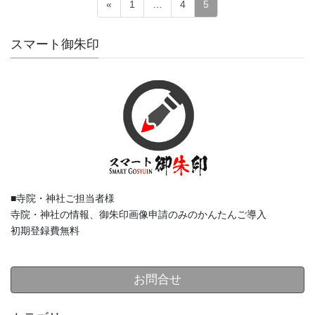
固
固
固
«
1
…
4
5
定
定
定
投
ペ
ペ
ペ
スマート御朱印
ー
ー
ー
稿
ジ
ジ
ジ
の
ペ
ー
ジ
送
り
■寺院・神社ご担当者様
寺院・神社の情報、御朱印画像申請のみのかんたんご導入
初期登録費無料
お問合せ