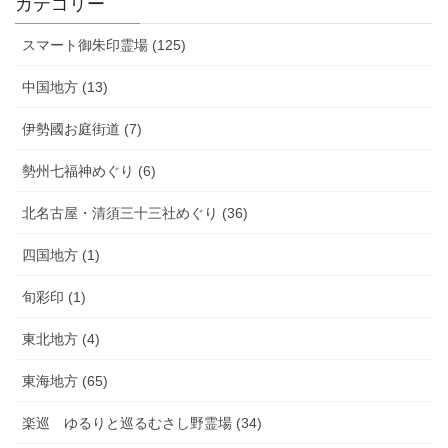
カテゴリー
スマート御朱印霊場 (125)
中国地方 (13)
伊勢國お庭街道 (7)
勢州七福神めぐり (6)
北名古屋・清須三十三社めぐり (36)
四国地方 (1)
旬彩印 (1)
東北地方 (4)
東海地方 (65)
楽巡 ゆるりと巡るむさし野霊場 (34)