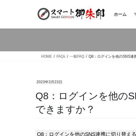
コ
ナ
ン
ビ
ホーム
テ
ゲ
ン
ー
ツ
シ
へ
ョ
ス
ン
キ
に
HOME
FAQs
一般FAQ
Q8：ログインを他のSNS
ッ
移
プ
動
2023年3月23日
Q8：ログインを他の
できますか？
Q8：ログインを他のSNS連携に切り替え